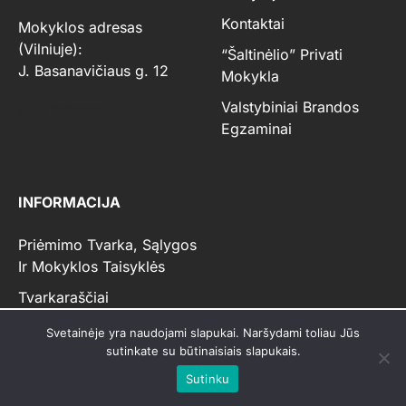
Kontaktai
Mokyklos adresas
(Vilniuje):
“Šaltinėlio” Privati
J. Basanavičiaus g. 12
Mokykla
Valstybiniai Brandos
8(5) 2526684
Egzaminai
INFORMACIJA
Priėmimo Tvarka, Sąlygos
Ir Mokyklos Taisyklės
Tvarkaraščiai
Svetainėje yra naudojami slapukai. Naršydami toliau Jūs
sutinkate su būtinaisiais slapukais.
Sutinku